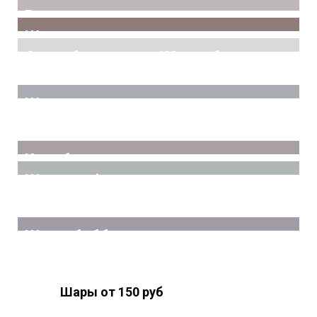
Выписка из роддома
Шары под потолок
Оскорбительные / Хвалебные
Шары гиганты
Коробка сюрприз
Шары цифры
Шары бабблс
Шары от 150 руб