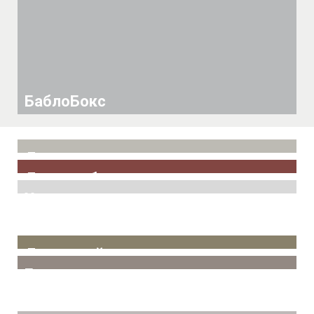
БаблоБокс
День рождения
Для влюбленных
Ходячие шары
Для детей
Букеты из шаров