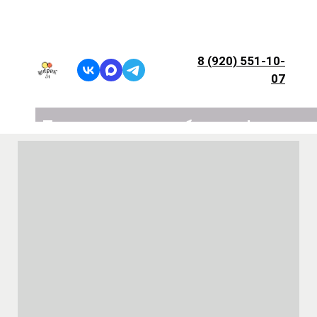
8 (920) 551-10-
07
Подарите радость близким!
Воздушные шары на любой праздник.