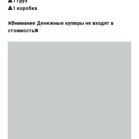
🔺1 груз
🔺1 коробка
❌
Внимание Денежные купюры не входят в
стоимость❌