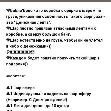
💚
Бабло'Бокс
- это коробка сюрприз с шаром на
грузе, уникальная особенность такого сюрприза -
это "Денежная лента".
💚Шар плотно привязан атласными лентами к
коробке, а сверху большой бант.
💚Шар естественно на грузе, чтобы он не улетел
в небо с денежками=))
🎈💵💵💵💵💵📦
💚Каждом будет приятно получить такой шар в
подарок=))
📣состав:
🔺1 шар сфера
🔺1 Индивидуальная надпись на шар-сферу
(Например: С Днем рождения!)
🔺1 Лета для денег до 10 купюр